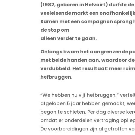
(1982, geboren in Helvoirt) durfde de
veeleisende markt een onafhankelijk
Samen met een compagnon sprong hij i
de stap om
alleen verder te gaan.
Onlangs kwam het aangrenzende pand
met beide
handen aan, waardoor de 
verdubbeld. Het resultaat: meer
ruim
hefbruggen.
“We hebben nu vijf hefbruggen,” vertel
afgelopen 5 jaar hebben gemaakt, werd 
begon te schieten. Per dag diverse ker
omdat er onderdelen vertraging oplie
De voorbereidingen zijn al getroffen vo