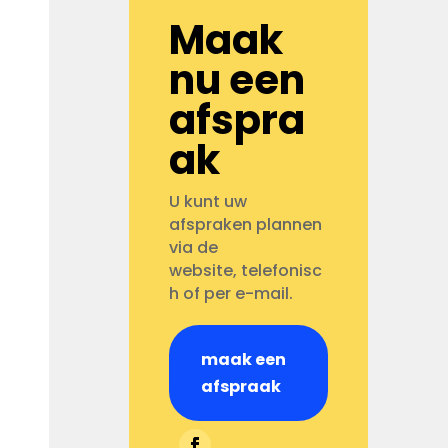
Maak
nu een
afspra
ak
U kunt uw
afspraken plannen
via de
website, telefonisc
h of per e-mail.
maak een
afspraak