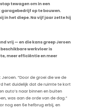
 stap te
wagen om in een
 garagebedrijf op te bouwen.
n het diepe. Na vijf jaar zette hij
 vrij — en die kans greep Jeroen
beschikbare werkvloer is
te, meer efficiëntie en meer
t Jeroen. “Door de groei die we de
het duidelijk dat de ruimte te kort
en auto’s naar binnen en buiten
pen, was aan de orde van de dag.”
or nog een 6e hefbrug erbij, en