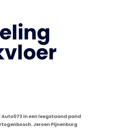
eling
kvloer
jf Auto073 in een leegstaand pand
rtogenbosch. Jeroen Pijnenburg