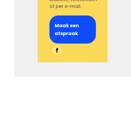
of per e-mail.
Maak een
afspraak