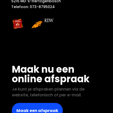
5215 MD ‘s-Hertogenbosch
Telefoon: 073-8795024
Maak nu een
online afspraak
Je kunt je afspraken plannen via de
website, telefonisch of per e-mail.
Maak een afspraak